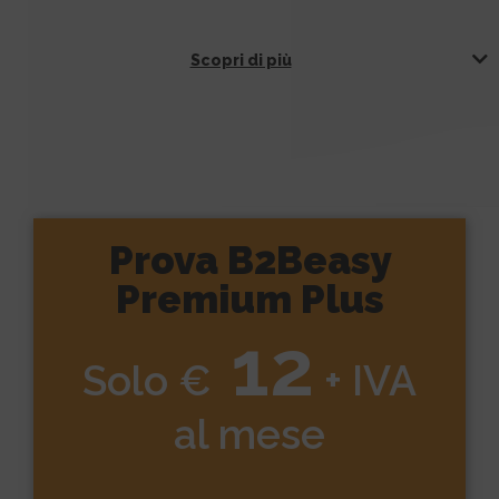
Scopri di più
Prova B2Beasy
Premium Plus
12
Solo €
+ IVA
al mese