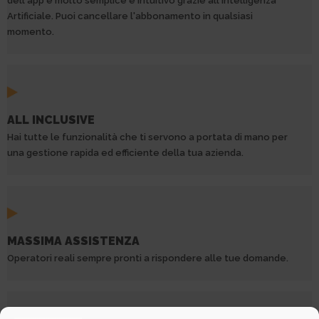
dell'app è molto semplice e intuitivo grazie all'intelligenza
Artificiale. Puoi cancellare l'abbonamento in qualsiasi
momento.
ALL INCLUSIVE
Hai tutte le funzionalità che ti servono a portata di mano per
una gestione rapida ed efficiente della tua azienda.
MASSIMA ASSISTENZA
Operatori reali sempre pronti a rispondere alle tue domande.