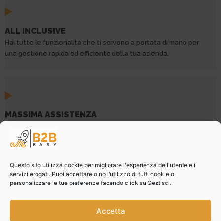
ALL INCLUSIVE
Hai tutte le funzionalità che ti servono a portata di mano per
una gestione rapida ed efficiente della tua azienda.
MASSIMA ASSISTENZA
Operatori reali sempre pronti a rispondere alle tue domande.
Questo sito utilizza cookie per migliorare l'esperienza dell'utente e i
servizi erogati. Puoi accettare o no l'utilizzo di tutti cookie o
personalizzare le tue preferenze facendo click su Gestisci.
120k AZIENDE REGISTRATE
120k aziende hanno già scelto B2Beasy e lo utilizzano con
Accetta
soddisfazione per una gestione efficace della propria azienda.